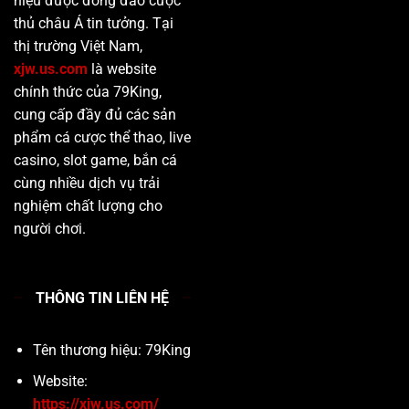
hiệu được đông đảo cược
thủ châu Á tin tưởng. Tại
thị trường Việt Nam,
xjw.us.com
là website
chính thức của 79King,
cung cấp đầy đủ các sản
phẩm cá cược thể thao, live
casino, slot game, bắn cá
cùng nhiều dịch vụ trải
nghiệm chất lượng cho
người chơi.
THÔNG TIN LIÊN HỆ
Tên thương hiệu: 79King
Website:
https://xjw.us.com/