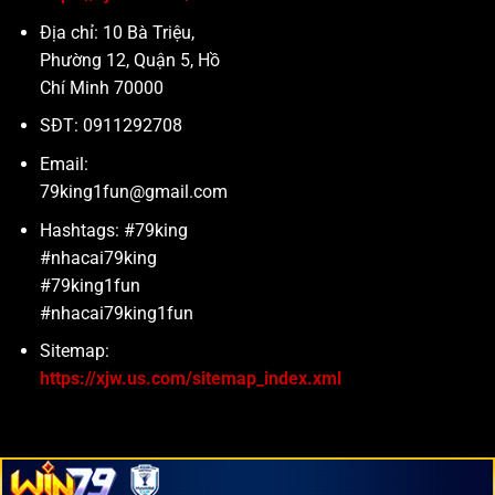
Địa chỉ: 10 Bà Triệu,
Phường 12, Quận 5, Hồ
Chí Minh 70000
SĐT: 0911292708
Email:
79king1fun@gmail.com
Hashtags: #79king
#nhacai79king
#79king1fun
#nhacai79king1fun
Sitemap:
https://xjw.us.com/sitemap_index.xml