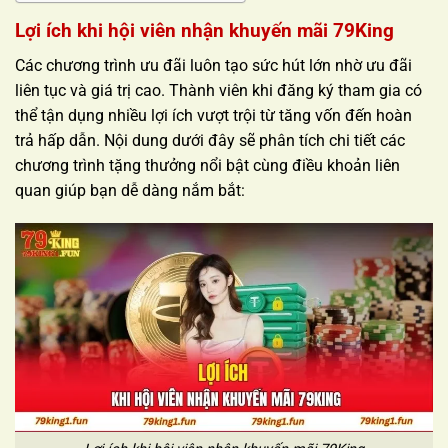
Lợi ích khi hội viên nhận khuyến mãi 79King
Các chương trình ưu đãi luôn tạo sức hút lớn nhờ ưu đãi
liên tục và giá trị cao. Thành viên khi đăng ký tham gia có
thể tận dụng nhiều lợi ích vượt trội từ tăng vốn đến hoàn
trả hấp dẫn. Nội dung dưới đây sẽ phân tích chi tiết các
chương trình tặng thưởng nổi bật cùng điều khoản liên
quan giúp bạn dễ dàng nắm bắt: