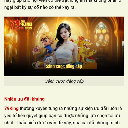
này giúp cho hội viên có thể đặt lòng tin mà không phải lo
ngại bất kỳ sự cố nào có thể xảy ra.
Sảnh cược đẳng cấp
Nhiều ưu đãi khủng
79King
thường xuyên tung ra những sự kiện ưu đãi luôn là
yếu tố tiên quyết giúp bạn có được những lựa chọn tối ưu
nhất. Thấu hiểu được vấn đề này, nhà cái đã chứng minh