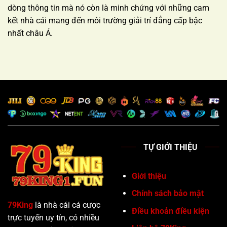
dòng thông tin mà nó còn là minh chứng với những cam
kết nhà cái mang đến môi trường giải trí đẳng cấp bậc
nhất châu Á.
TỰ GIỚI THIỆU
Giới thiệu
Chính sách bảo mật
79King
là nhà cái cá cược
Điều khoản điều kiện
trực tuyến uy tín, có nhiều