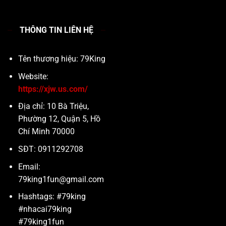
THÔNG TIN LIÊN HỆ
Tên thương hiệu: 79King
Website:
https://xjw.us.com/
Địa chỉ: 10 Bà Triệu,
Phường 12, Quận 5, Hồ
Chí Minh 70000
SĐT: 0911292708
Email:
79king1fun@gmail.com
Hashtags: #79king
#nhacai79king
#79king1fun