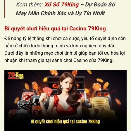
Xem thêm:
Xổ Số 79King
– Dự Đoán Số
May Mắn Chính Xác và Uy Tín Nhất
Bí quyết chơi hiệu quả tại Casino 79King
Để nâng tỷ lệ thắng khi chơi cá cược, yếu tố quyết định còn
nằm ở chiến lược thông minh và kinh nghiệm dày dặn.
Dưới đây là những mẹo chơi tinh tế giúp bạn tối ưu hóa lợi
nhuận khi tham gia tại sảnh chơi Casino của 79King: