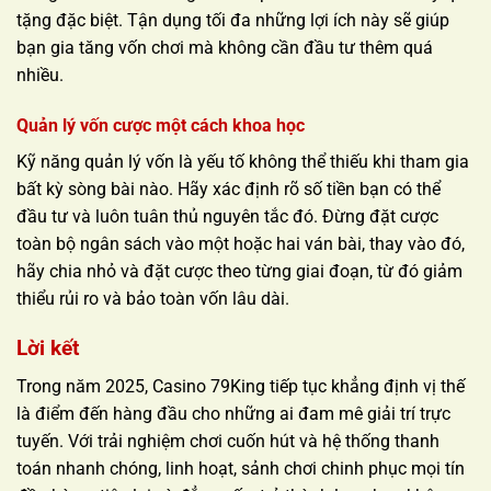
tặng đặc biệt. Tận dụng tối đa những lợi ích này sẽ giúp
bạn gia tăng vốn chơi mà không cần đầu tư thêm quá
nhiều.
Quản lý vốn cược một cách khoa học
Kỹ năng quản lý vốn là yếu tố không thể thiếu khi tham gia
bất kỳ sòng bài nào. Hãy xác định rõ số tiền bạn có thể
đầu tư và luôn tuân thủ nguyên tắc đó. Đừng đặt cược
toàn bộ ngân sách vào một hoặc hai ván bài, thay vào đó,
hãy chia nhỏ và đặt cược theo từng giai đoạn, từ đó giảm
thiểu rủi ro và bảo toàn vốn lâu dài.
Lời kết
Trong năm 2025, Casino 79King tiếp tục khẳng định vị thế
là điểm đến hàng đầu cho những ai đam mê giải trí trực
tuyến. Với trải nghiệm chơi cuốn hút và hệ thống thanh
toán nhanh chóng, linh hoạt, sảnh chơi chinh phục mọi tín